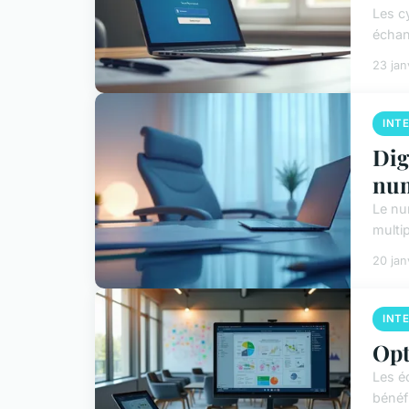
Les c
échang
23 jan
INT
Dig
nu
Le nu
multi
20 jan
INT
Opt
Les é
bénéfi