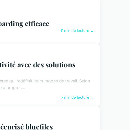
oarding efficace
11 min de lecture →
tivité avec des solutions
rée qui redéfinit leurs modes de travail. Selon
 a progres...
7 min de lecture →
écurisé bluefiles