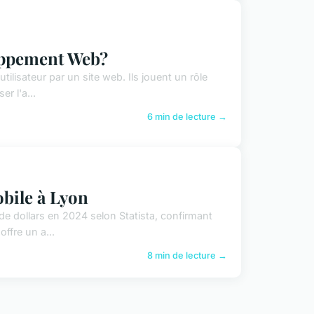
loppement Web?
utilisateur par un site web. Ils jouent un rôle
r l'a...
6 min de lecture →
bile à Lyon
de dollars en 2024 selon Statista, confirmant
ffre un a...
8 min de lecture →