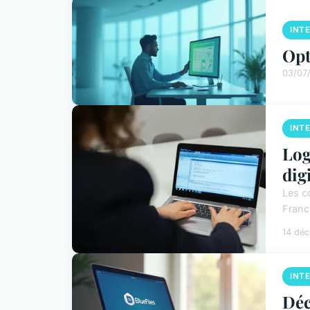
INT
Opt
03/07
INT
Log
dig
Les co
Franc
14 dé
INT
Déc