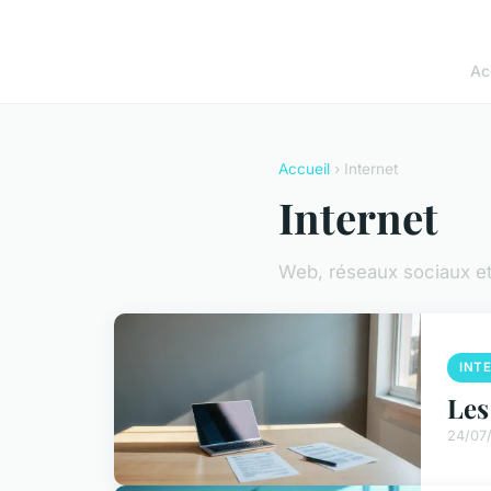
Ac
Accueil
› Internet
Internet
Web, réseaux sociaux et
INT
Les
24/07