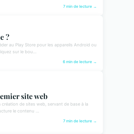
7 min de lecture →
e ?
er au Play Store pour les appareils Android ou
quez sur le bou...
6 min de lecture →
emier site web
réation de sites web, servant de base à la
cture le contenu ...
7 min de lecture →