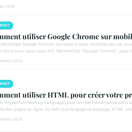
vier 2026
ERNET
ment utiliser Google Chrome sur mobil
télécharger Google Chrome sur votre mobile, commencez par accéd
pp Store pour ceux sous iOS. Recherchez "Google Chrome", puis cli
cembre 2024
ERNET
ment utiliser HTML pour créer votre pr
L (HyperText Markup Language) joue un rôle fondamental dans la c
ité des pages en ligne. En tant que langage de balisage, HTML stru
cembre 2024