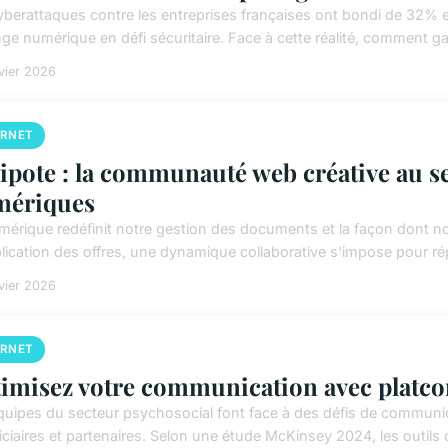
yberattaques contre les entreprises françaises ont bondi de 32% 
e numérique en défi sécuritaire. Face à cette réalité, comment gara
vier 2026
ERNET
ipote : la communauté web créative au s
mériques
mérique redéfinit notre gestion des documents et la façon dont n
plication des offres, une dynamique collaborative s'impose pour r
vier 2026
ERNET
imisez votre communication avec platc
quipes du secteur psychosocial font face à des défis de communi
ciaires et partenaires. Selon une étude McKinsey 2024, les outils c