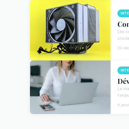
INT
Com
Les co
cruci
20 dé
INT
Dév
Le ma
l'enje
6 janv