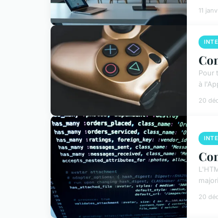
11 jan
INT
Com
Pour 
à l'A
20 dé
INT
Com
L'HTM
major
20 dé