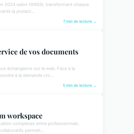
en 2024 selon l'ANSSI, transformant chaque
ntir la protect...
7 min de lecture →
ervice de vos documents
ous échangeons sur le web. Face à la
épondre à la demande cro...
5 min de lecture →
om workspace
cation complexes entre professionnels,
ollaboratifs permett...