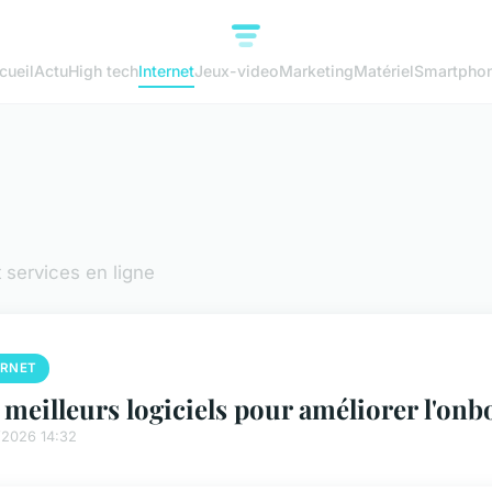
cueil
Actu
High tech
Internet
Jeux-video
Marketing
Matériel
Smartpho
 services en ligne
ERNET
 meilleurs logiciels pour améliorer l'on
/2026 14:32