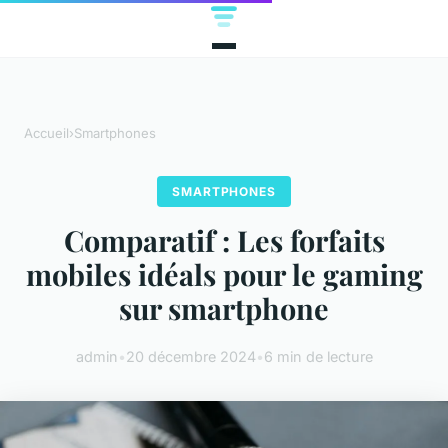
Accueil
›
Smartphones
SMARTPHONES
Comparatif : Les forfaits
mobiles idéals pour le gaming
sur smartphone
admin
•
20 décembre 2024
•
6 min de lecture